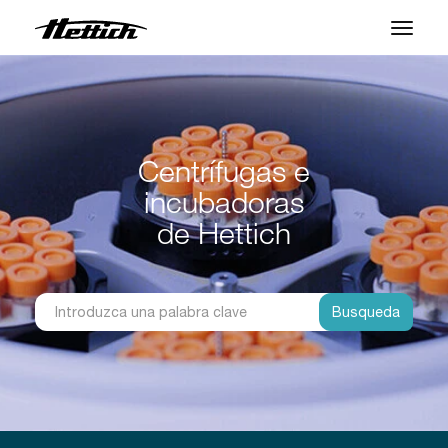
Productos
Aplicaciones
Centrífugas e
Centro de Soporte
incubadoras
Sobre nosotros
de Hettich
Contacto
Busqueda
Noticias y Eventos
Descargas