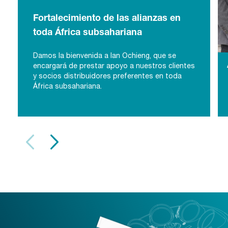
Fortalecimiento de las alianzas en
toda África subsahariana
Damos la bienvenida a Ian Ochieng, que se
Fortalecimiento de las alianzas en toda
encargará de prestar apoyo a nuestros clientes
y socios distribuidores preferentes en toda
África subsahariana
África subsahariana.