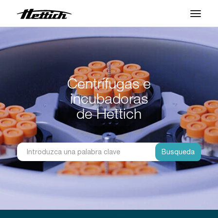
Productos
Aplicaciones
Centrífugas e
Centro de Soporte
incubadoras
Sobre nosotros
de Hettich
Contacto
Busqueda
Noticias y Eventos
Descargas