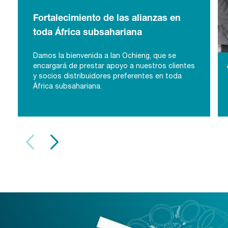
Fortalecimiento de las alianzas en
toda África subsahariana
Damos la bienvenida a Ian Ochieng, que se
Fortalecimiento de las alianzas en toda
encargará de prestar apoyo a nuestros clientes
y socios distribuidores preferentes en toda
África subsahariana
África subsahariana.