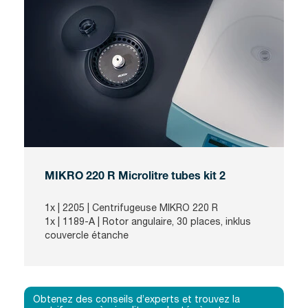
MIKRO 220 R Microlitre tubes kit 2
1x |
2205
| Centrifugeuse MIKRO 220 R
1x |
1189-A
| Rotor angulaire, 30 places, inklus
couvercle étanche
Obtenez des conseils d’experts et trouvez la