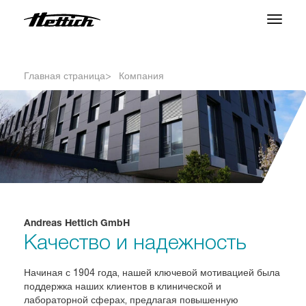
Продукция
Главная страница
Компания
Приложения
Центр поддержки
О нас
Контакты
Andreas Hettich GmbH
Качество и надежность
Новости и События
Загрузки
Начиная с 1904 года, нашей ключевой мотивацией была
поддержка наших клиентов в клинической и
лабораторной сферах, предлагая повышенную