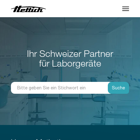
Produkte
Anwendungen
Ihr Schweizer Partner
Marken
für Laborgeräte
Support Center
Über uns
Suche
News & Events
Downloads
Kontakt