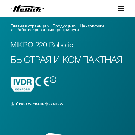
Главная страница
Продукция
Центрифуги
Продукция
Роботизированные центрифуги
Приложения
MIKRO 220 Robotic
Центр поддержки
БЫСТРАЯ И КОМПАКТНАЯ
О нас
i
Контакты
Новости и События
Скачать спецификацию
Загрузки