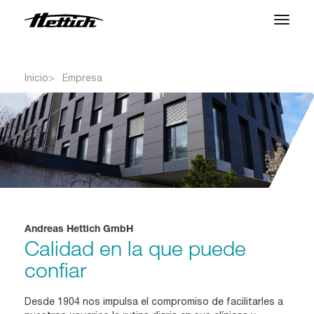
Productos
Inicio
Empresa
Aplicaciones
Centro de Soporte
Sobre nosotros
Contacto
Andreas Hettich GmbH
Calidad en la que puede
Noticias y Eventos
confiar
Descargas
Desde 1904 nos impulsa el compromiso de facilitarles a