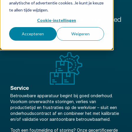
analytische of advertentie cookies. Je kunt je keuze
Onze kracht:
te allen tijde wijzigen.
Laboratoriumapparatuur, Engineered
Cookie-instellingen
for you
Accepteren
Weigeren
Service
Betrouwbare apparatuur begint bij goed onderhoud.
Voorkom onverwachte storingen, verlies van
productietijd en frustraties op de werkvloer – sluit een
onderhoudscontract af en combineer het met kalibratie
en/of validatie voor aantoonbare betrouwbaarheid.
Toch een foutmelding of storing? Onze gecertificeerde