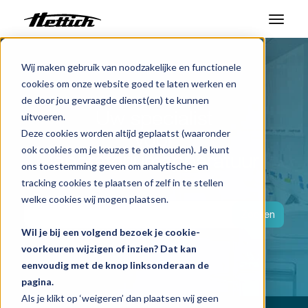
Producten
Wij maken gebruik van noodzakelijke en functionele
cookies om onze website goed te laten werken en
Markten
de door jou gevraagde dienst(en) te kunnen
Uw specialist
uitvoeren.
Support Center
voor
Deze cookies worden altijd geplaatst (waaronder
ook cookies om je keuzes te onthouden). Je kunt
Over ons
laboratoriumapparatuur
ons toestemming geven om analytische- en
tracking cookies te plaatsen of zelf in te stellen
Contact
welke cookies wij mogen plaatsen.
Zoeken
Wil je bij een volgend bezoek je cookie-
Nieuws en evenementen
voorkeuren wijzigen of inzien? Dat kan
eenvoudig met de knop linksonderaan de
Downloads
pagina.
Werken bij
Als je klikt op ‘weigeren’ dan plaatsen wij geen