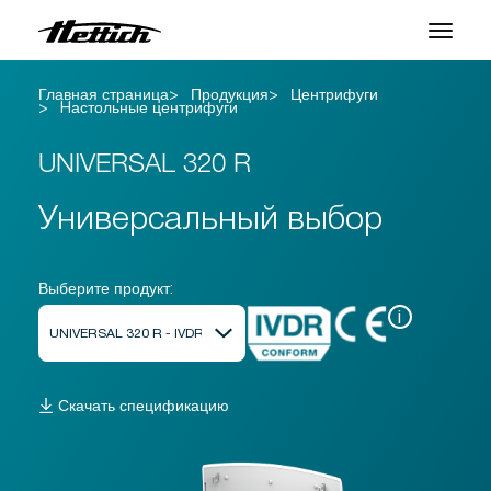
Главная страница
Продукция
Центрифуги
Продукция
Hастольные центрифуги
Приложения
UNIVERSAL 320 R
Центр поддержки
Универсальный выбор
О нас
Выберите продукт:
Контакты
i
Новости и События
Скачать спецификацию
Загрузки