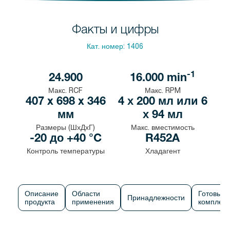
Факты и цифры
Кат. номер:
1406
-1
24.900
16.000
min
Макс. RCF
Макс. RPM
407 x 698 x 346
4 х 200 мл или 6
мм
х 94 мл
Размеры (ШхДхГ)
Макс. вместимость
-20 до +40 °C
R452A
Контроль температуры
Хладагент
Описание
Области
Готовые
Принадлежности
продукта
применения
комплек