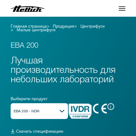
Главная страница
Продукция
Центрифуги
Продукция
Малые центрифуги
Приложения
EBA 200
Центр поддержки
Лучшая
производительность для
О нас
небольших лабораторий
Контакты
Выберите продукт:
Новости и События
i
Загрузки
Скачать спецификацию