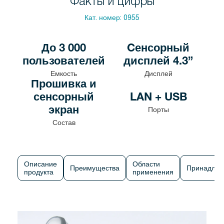
Факты и цифры
Кат. номер:
0955
До 3 000
Cенсорный
пользователей
дисплей 4.3”
Емкость
Дисплей
Прошивка и
сенсорный
LAN + USB
экран
Порты
Состав
Описание
Области
Преимущества
Принадлеж
продукта
применения