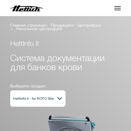
Главная страница
Продукция
Центрифуги
Продукция
Напольные центрифуги
Приложения
HettInfo II
Центр поддержки
Система документации
для банков крови
О нас
Контакты
Выберите продукт:
Новости и События
Загрузки