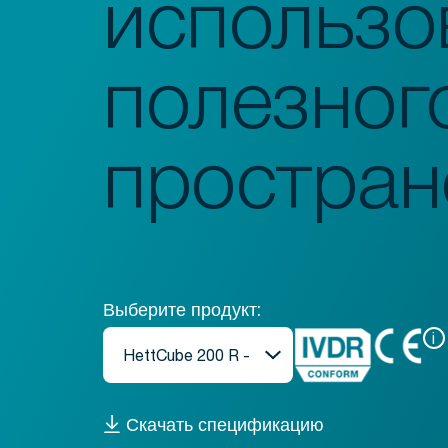
использо
полезног
простран
Выберите продукт:
i
Скачать спецификацию