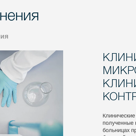
нения
ния
КЛИН
МИКР
КЛИН
КОНТ
Клинические
полученные в
больницах п