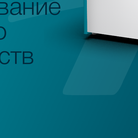
вание
о
ств