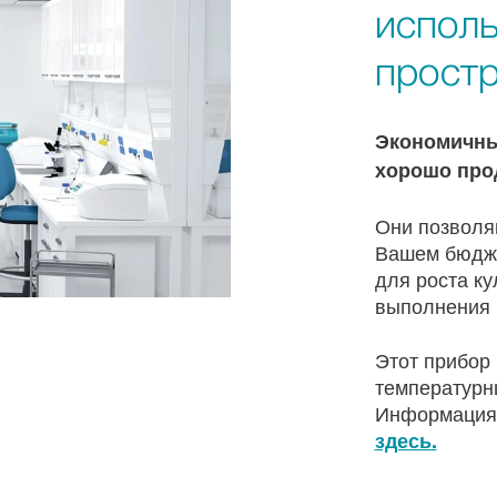
исполь
прост
Экономичны
хорошо про
Они позволя
Вашем бюдже
для роста ку
выполнения в
Этот прибор
температурны
Информация 
здесь.