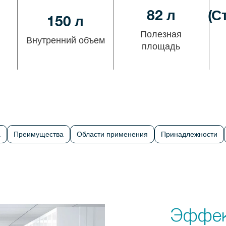
82 л
(С
150 л
Полезная
Внутренний объем
площадь
а
Преимущества
Области применения
Принадлежности
Эффек