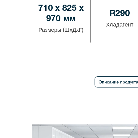
710 x 825 x
R290
970 мм
Хладагент
Размеры (ШхДхГ)
Описание продукт