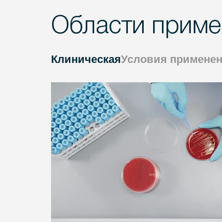
Области приме
Клиническая
Условия примене