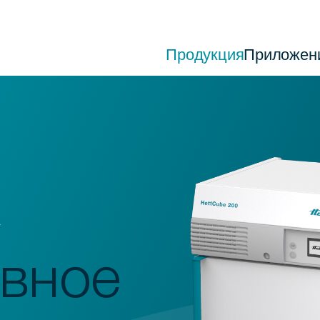
Продукция
Приложен
R
вное