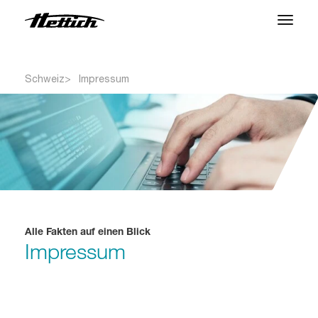
Produkte
Schweiz
Impressum
Anwendungen
Marken
Support Center
Über uns
Alle Fakten auf einen Blick
Impressum
News & Events
Downloads
Kontakt