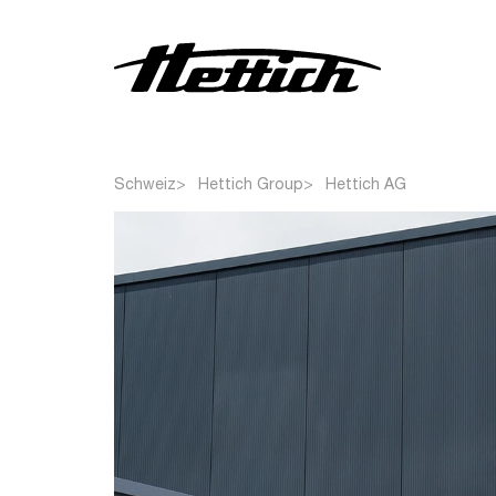
Zentrifugen
Schweiz
Hettich Group
Hettich AG
Inkubatoren
Wärme- und
Trockenschränke
Klimaschränke
Kühlschränke
Gefrier- und
Tiefkühlschränke
Weitere Produkte
Kundenspezifische
Produkte