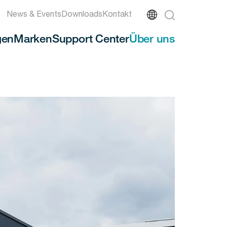
News & Events
Downloads
Kontakt
gen
Marken
Support Center
Über uns