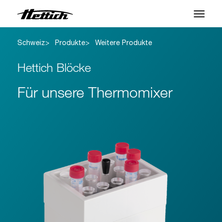
Schweiz
Produkte
Weitere Produkte
Produkte
Hettich Blöcke
Anwendungen
Für unsere Thermomixer
Marken
Support Center
Über uns
News & Events
Downloads
Kontakt