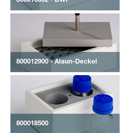
800016602 - DWP
800012900 - Alaun-Deckel
800018500