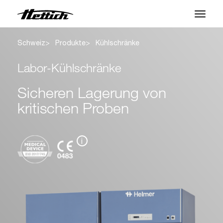
Schweiz
Produkte
Kühlschränke
Produkte
Labor-Kühlschränke
Anwendungen
Sicheren Lagerung von
Marken
kritischen Proben
Support Center
Über uns
i
News & Events
Downloads
Kontakt