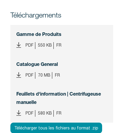
Téléchargements
Gamme de Produits
PDF
550 KB
FR
Catalogue General
PDF
70 MB
FR
Feuillets d'information | Centrifugeuse
manuelle
PDF
580 KB
FR
Télécharger tous les fichiers au format .zip