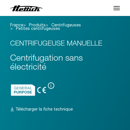
France
Produits
Centrifugeuses
Produits
Petites centrifugeuses
Applications
CENTRIFUGEUSE MANUELLE
Centre SAV
Centrifugation sans
électricité
À propos
Contact
i
Nouveautés et Evenements
Télécharger la fiche technique
Téléchargements