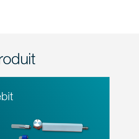
roduit
bit