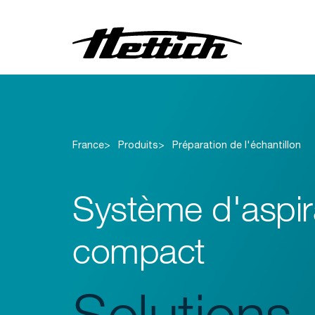
Centrifugeuses
Incubateurs
France
Produits
Préparation de l'échantillon
Réfrigérateurs
Congélateurs
Système d'aspir
Préparation de
l'échantillon
compact
Solutions