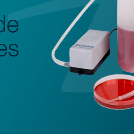
de
es