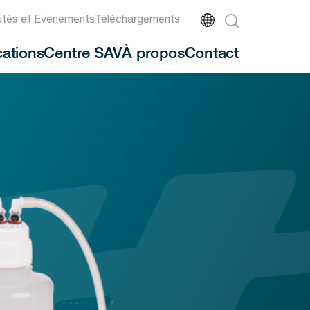
tés et Evenements
Téléchargements
cations
Centre SAV
À propos
Contact