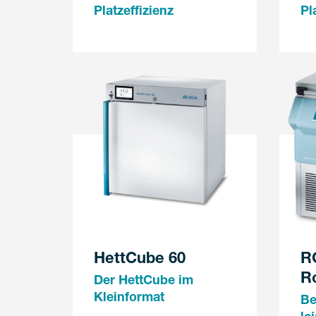
Platzeffizienz
Pl
HettCube 60
R
R
Der HettCube im
Kleinformat
Be