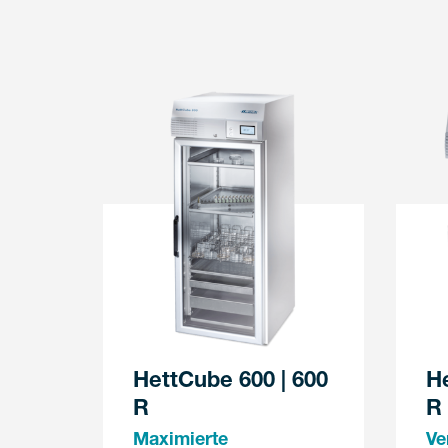
HettCube 600 | 600
He
R
R
Maximierte
Ve