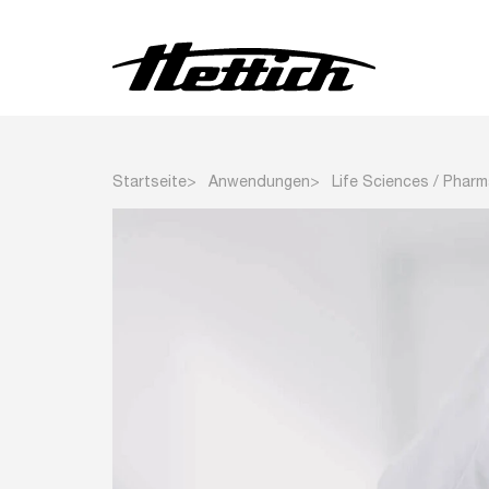
Zentrifugen
Startseite
Anwendungen
Life Sciences / Phar
Inkubatoren
Kühlschränke
Gefrierschränke