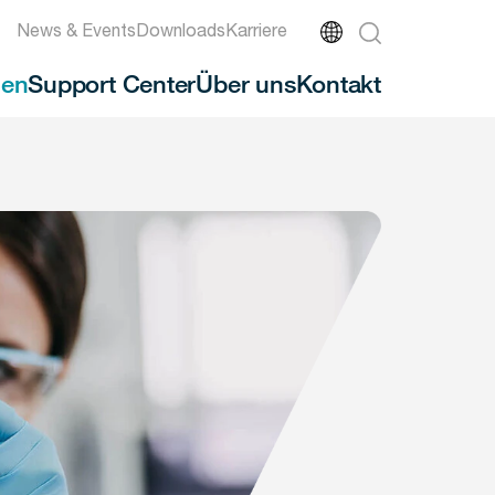
News & Events
Downloads
Karriere
en
Support Center
Über uns
Kontakt