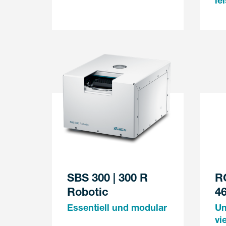
le
SBS 300 | 300 R
R
Robotic
4
Essentiell und modular
Un
vi