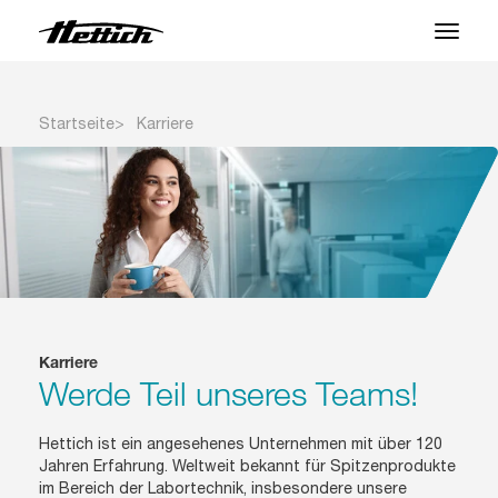
Produkte
Startseite
Karriere
Anwendungen
Support Center
Über uns
Kontakt
Karriere
Werde Teil unseres Teams!
News & Events
Downloads
Hettich ist ein angesehenes Unternehmen mit über 120
Jahren Erfahrung. Weltweit bekannt für Spitzenprodukte
Karriere
im Bereich der Labortechnik, insbesondere unsere