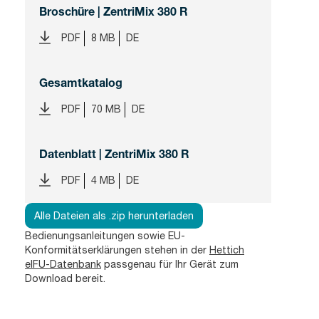
Broschüre | ZentriMix 380 R
PDF
8 MB
DE
Gesamtkatalog
PDF
70 MB
DE
Datenblatt | ZentriMix 380 R
PDF
4 MB
DE
Alle Dateien als .zip herunterladen
Bedienungsanleitungen sowie EU-
Konformitätserklärungen stehen in der
Hettich
eIFU-Datenbank
passgenau für Ihr Gerät zum
Download bereit.