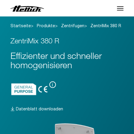
Startseite
Produkte
Zentrifugen
ZentriMix 380 R
Produkte
ZentriMix 380 R
Anwendungen
Effizienter und schneller
Support Center
homogenisieren
Über uns
Kontakt
i
News & Events
Datenblatt downloaden
Downloads
Karriere