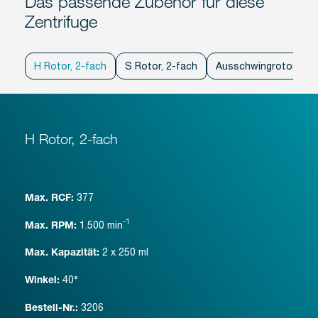
Das passende Zubehör für diese
Zentrifuge
H Rotor, 2-fach
S Rotor, 2-fach
Ausschwingrotor, 4-f
H Rotor, 2-fach
377
Max. RCF:
-1
1.500
min
Max. RPM:
2 x 250 ml
Max. Kapazität:
40°
Winkel:
3206
Bestell-Nr.: