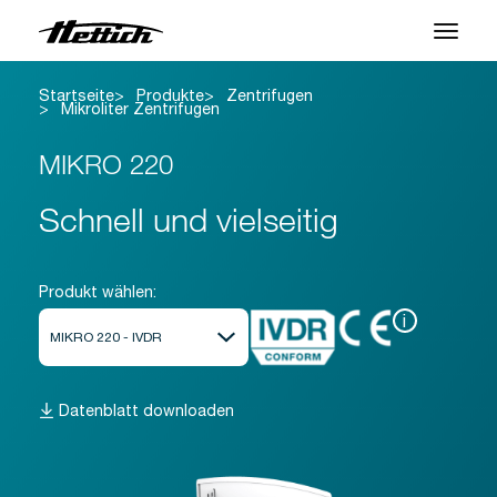
Startseite
Produkte
Zentrifugen
Produkte
Mikroliter Zentrifugen
Anwendungen
MIKRO 220
Support Center
Schnell und vielseitig
Über uns
Produkt wählen:
Kontakt
i
News & Events
Datenblatt downloaden
Downloads
Karriere