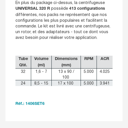
En plus du package ci-dessus, la centrifugeuse
possède
UNIVERSAL 320 R
413 configurations
différentes, nos packs ne représentent que nos
configurations les plus populaires et facilitent la
commande. Le kit est livré avec une centrifugeuse,
un rotor, et des adaptateurs - tout ce dont vous
avez besoin pour réaliser votre application.
Tube
Volume
Dimensions
RPM
ACR
Qté.
(ml)
(mm)
32
1,6 - 7
13 x 90 /
5.000
4.025
100
24
8,5 - 15
17 x 100
5.000
3.941
Réf.: 1406SET6