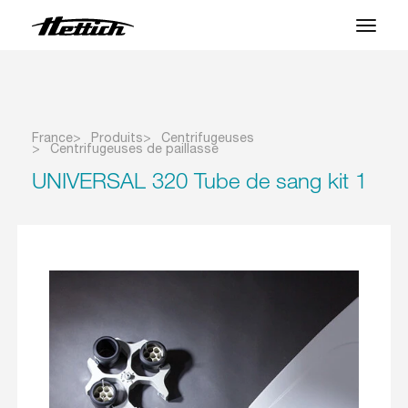
Produits
Applications
France
Produits
Centrifugeuses
Centrifugeuses de paillasse
Centre SAV
UNIVERSAL 320 Tube de sang kit 1
À propos
Contact
Nouveautés et Evenements
Téléchargements