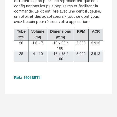
différentes, nos packs ne représentent que nos
configurations les plus populaires et facilitent la
commande. Le kit est livré avec une centrifugeuse,
un rotor, et des adaptateurs - tout ce dont vous
avez besoin pour réaliser votre application.
Tube
Volume
Dimensions
RPM
ACR
Qté.
(ml)
(mm)
28
1,6 - 7
13 x 90 /
5.000
3.913
100
28
4 - 10
16 x 75 /
5.000
3.913
100
Réf.: 1401SET1