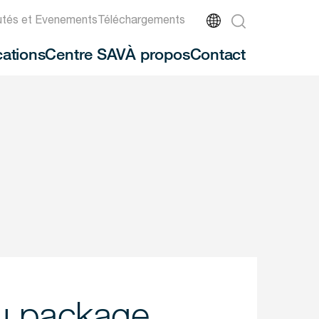
tés et Evenements
Téléchargements
cations
Centre SAV
À propos
Contact
u package