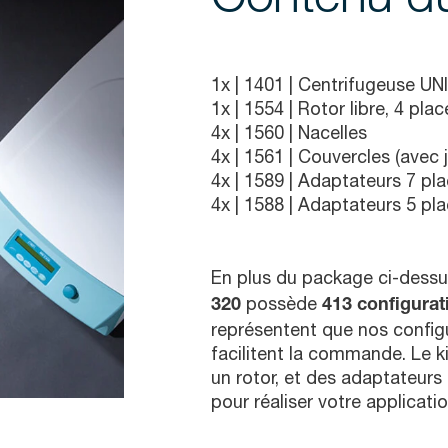
1x |
1401
| Centrifugeuse U
1x |
1554
| Rotor libre, 4 pla
4x |
1560
| Nacelles
4x |
1561
| Couvercles (avec 
4x |
1589
| Adaptateurs 7 pl
4x |
1588
| Adaptateurs 5 pl
En plus du package ci-dessu
possède
320
413 configura
représentent que nos configu
facilitent la commande. Le ki
un rotor, et des adaptateurs
pour réaliser votre applicatio