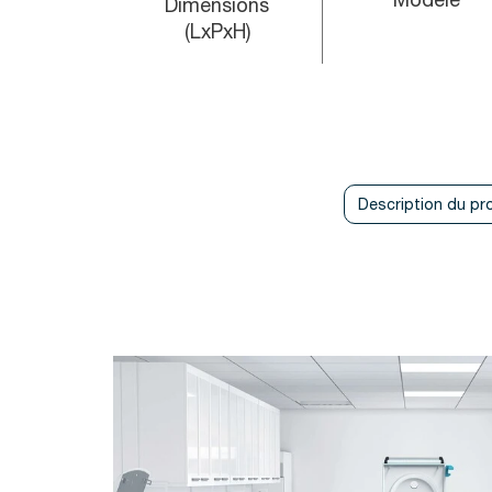
Dimensions
(LxPxH)
Description du pr