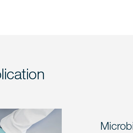
ication
Microbi