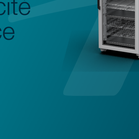
cité
ce