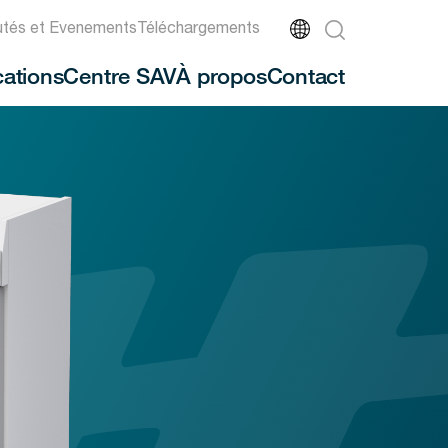
tés et Evenements
Téléchargements
cations
Centre SAV
À propos
Contact