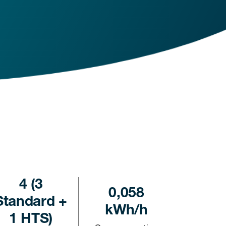
4 (3
0,058
Standard +
kWh/h
1 HTS)