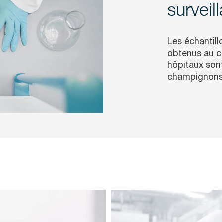
surveil
Les échantill
obtenus au co
hôpitaux sont
champignons 