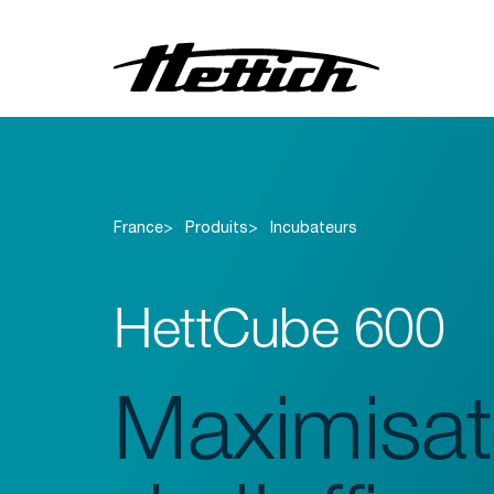
Centrifugeuses
Incubateurs
France
Produits
Incubateurs
Réfrigérateurs
Congélateurs
HettCube 600
Préparation de
l'échantillon
Maximisat