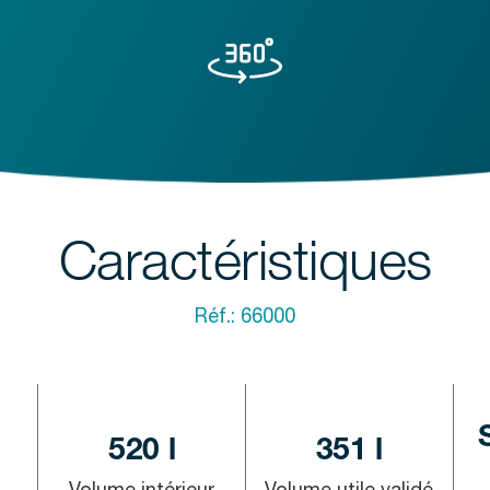
Caractéristiques
Réf.:
66000
520 l
351 l
Volume intérieur
Volume utile validé