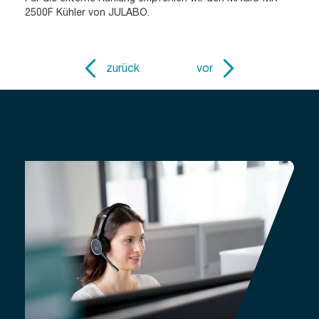
2500F Kühler von JULABO.
zurück
vor