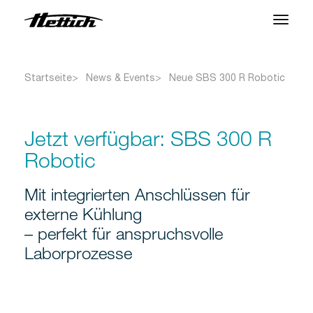
Produkte
Startseite
News & Events
Neue SBS 300 R Robotic
Anwendungen
Support Center
Jetzt verfügbar: SBS 300 R
Robotic
Über uns
Kontakt
Mit integrierten Anschlüssen für
externe Kühlung
– perfekt für anspruchsvolle
News & Events
Laborprozesse
Downloads
Karriere