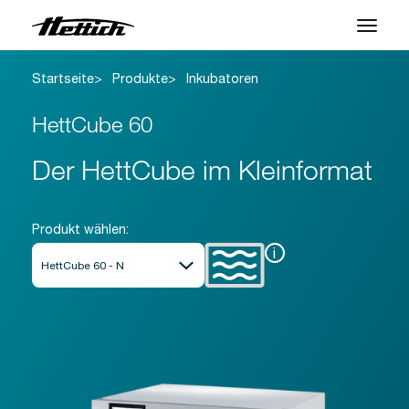
Startseite
Produkte
Inkubatoren
Produkte
HettCube 60
Anwendungen
Der HettCube im Kleinformat
Support Center
Über uns
Produkt wählen:
Kontakt
i
News & Events
Downloads
Karriere