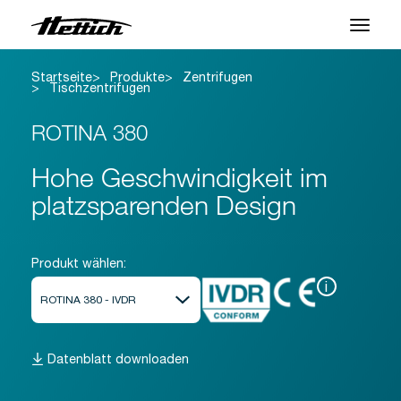
Startseite
Produkte
Zentrifugen
Produkte
Tischzentrifugen
Anwendungen
ROTINA 380
Support Center
Hohe Geschwindigkeit im
platzsparenden Design
Über uns
Kontakt
Produkt wählen:
i
News & Events
Downloads
Datenblatt downloaden
Karriere