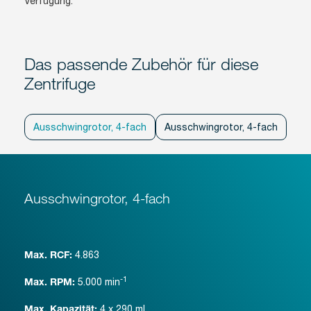
Verfügung.
Das passende Zubehör für diese
Zentrifuge
Ausschwingrotor, 4-fach
Ausschwingrotor, 4-fach
Aus
Ausschwingrotor, 4-fach
4.863
Max. RCF:
-1
5.000
min
Max. RPM:
4 x 290 ml
Max. Kapazität: