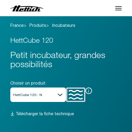
France
Produits
Incubateurs
Produits
HettCube 120
Applications
Petit incubateur, grandes
Centre SAV
possibilités
À propos
Contact
Choisir un produit:
i
Nouveautés et Evenements
Télécharger la fiche technique
Téléchargements