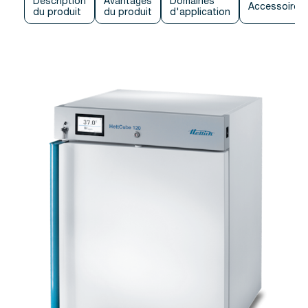
Description
Avantages
Domaines
Accessoires
du produit
du produit
d'application