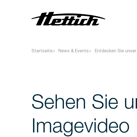
Zentrifugen
Startseite
News & Events
Entdecken Sie unser
Inkubatoren
Kühlschränke
Gefrierschränke
Sehen Sie u
Imagevideo