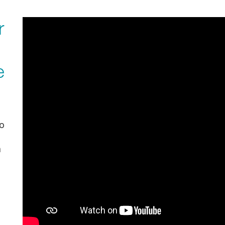
r
e
eo
n