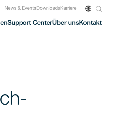
News & Events
Downloads
Karriere
en
Support Center
Über uns
Kontakt
ich-