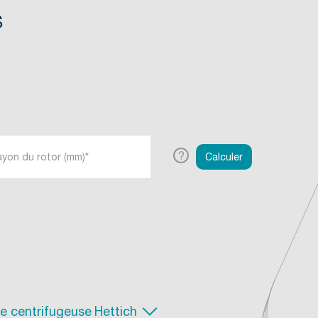
s
?
Calculer
e centrifugeuse Hettich