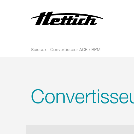
Centrifugeuses
Suisse
Convertisseur ACR / RPM
Incubateurs
Étuves et Armoires de
séchage
Enceintes Climatiques
Convertiss
Réfrigérateurs
Congélateurs et
Surgélateurs
Autres Produits
Produits Personnalisés