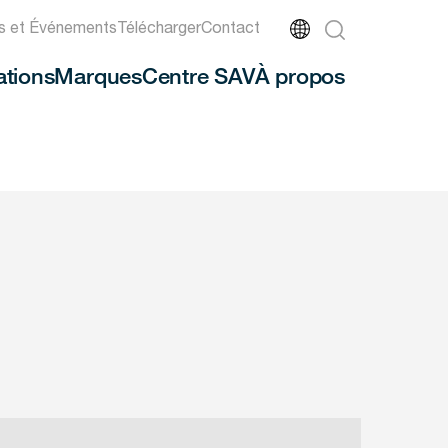
és et Événements
Télécharger
Contact
ations
Marques
Centre SAV
À propos