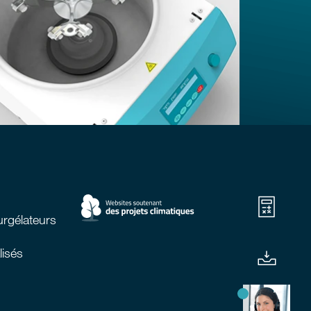
urgélateurs
lisés