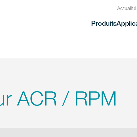
Actualit
Produits
Applic
eur ACR / RPM