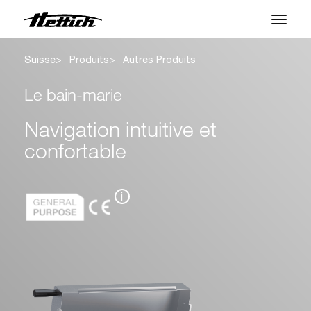
Suisse
Produits
Autres Produits
Produits
Le bain-marie
Applications
Navigation intuitive et
Marques
confortable
Centre SAV
À propos
i
Actualités et Événements
Télécharger
Contact