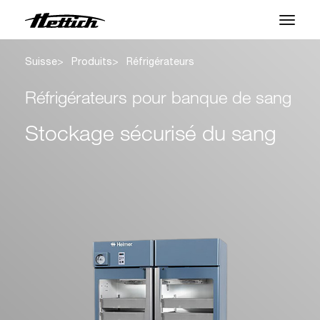
Suisse
Produits
Réfrigérateurs
Produits
Réfrigérateurs pour banque de sang
Applications
Stockage sécurisé du sang
Marques
Centre SAV
À propos
Actualités et Événements
Télécharger
Contact