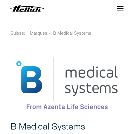
Produits
Suisse
Marques
B Medical Systems
Applications
Marques
Centre SAV
À propos
Actualités et Événements
Télécharger
B Medical Systems
Contact