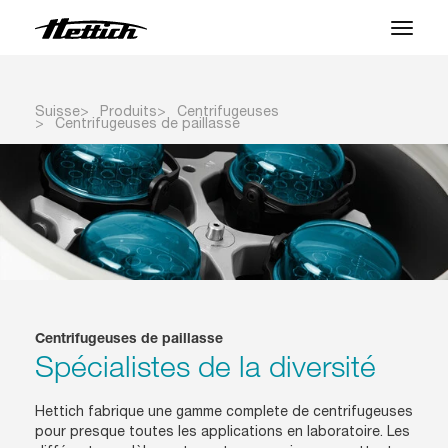
Produits
Suisse
Produits
Centrifugeuses
Centrifugeuses de paillasse
Applications
Marques
Centre SAV
À propos
Centrifugeuses de paillasse
Actualités et Événements
Spécialistes de la diversité
Télécharger
Hettich fabrique une gamme complete de centrifugeuses
Contact
pour presque toutes les applications en laboratoire. Les