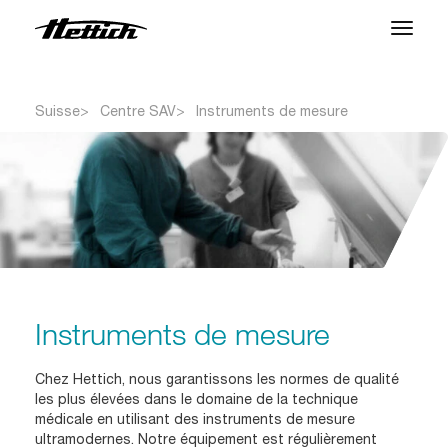
Produits
Suisse
Centre SAV
Instruments de mesure
Applications
Marques
Centre SAV
À propos
Instruments de mesure
Actualités et Événements
Chez Hettich, nous garantissons les normes de qualité
Télécharger
les plus élevées dans le domaine de la technique
médicale en utilisant des instruments de mesure
Contact
ultramodernes. Notre équipement est régulièrement