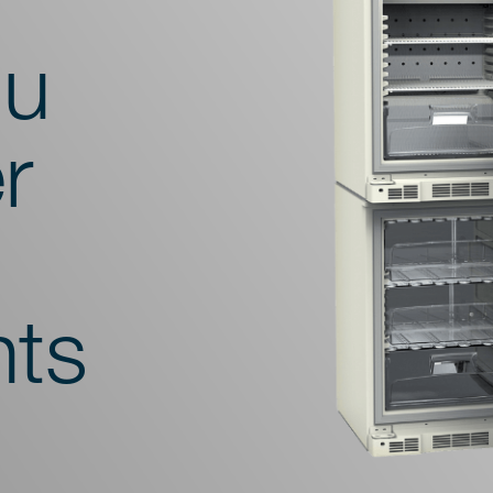
du
r
ts