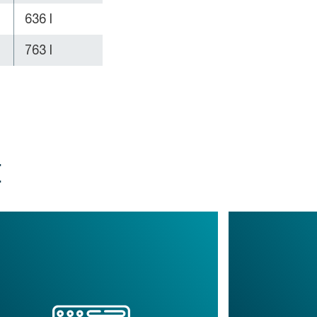
636 l
763 l
t