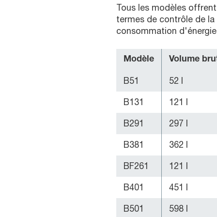
Tous les modèles offren
termes de contrôle de la
consommation d'énergie, 
Modèle
Volume bru
B51
52 l
B131
121 l
B291
297 l
B381
362 l
BF261
121 l
B401
451 l
B501
598 l