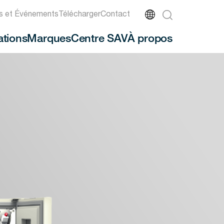
és et Événements
Télécharger
Contact
ations
Marques
Centre SAV
À propos