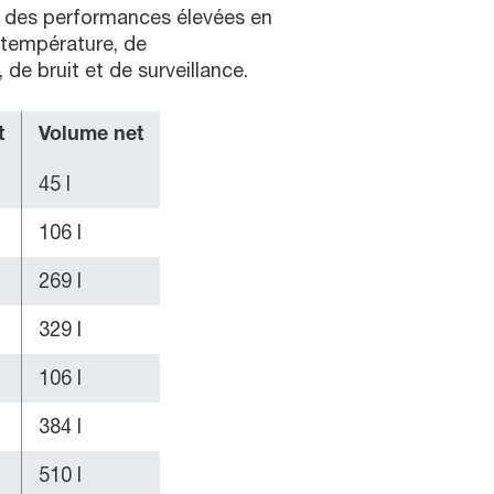
t des performances élevées en
 température, de
de bruit et de surveillance.
t
Volume net
45 l
106 l
269 l
329 l
106 l
384 l
510 l