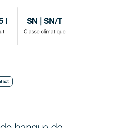
5 l
SN | SN/T
ut
Classe climatique
tact
r de banque de