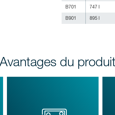
B701
747 l
B901
895 l
Avantages du produi