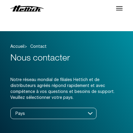
Produits
Applications
Accueil
Contact
Centre SAV
Nous contacter
À propos
Contact
Notre réseau mondial de filiales Hettich et de
distributeurs agréés répond rapidement et avec
compétence à vos questions et besoins de support.
Veuillez sélectionner votre pays.
Actualités et Événements
Téléchargements