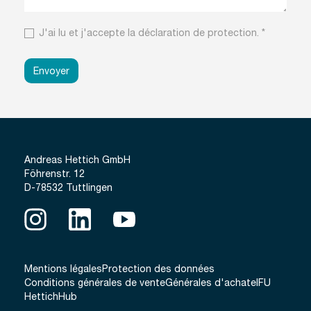
J'ai lu et j'accepte la
déclaration de protection
.
*
Envoyer
Andreas Hettich GmbH
Föhrenstr. 12
D-78532 Tuttlingen
Mentions légales
Protection des données
Conditions générales de vente
Générales d'achat
eIFU
HettichHub