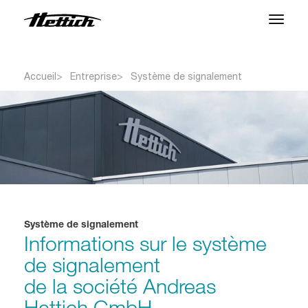
Produits
Accueil
Entreprise
Système de signalement
Applications
Centre SAV
À propos
Contact
Système de signalement
Informations sur le système
Actualités et Événements
de signalement
Téléchargements
de la société Andreas
Hettich GmbH