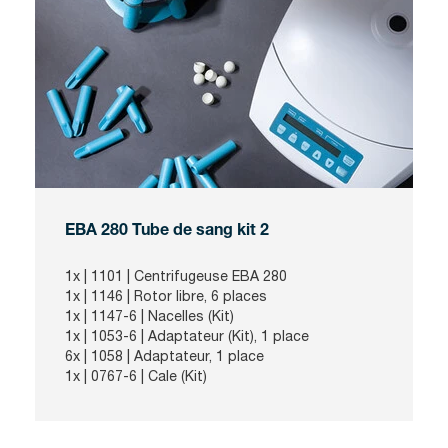
EBA 280 Tube de sang kit 2
1x |
1101
| Centrifugeuse EBA 280
1x |
1146
| Rotor libre, 6 places
1x |
1147-6
| Nacelles (Kit)
1x |
1053-6
| Adaptateur (Kit), 1 place
6x |
1058
| Adaptateur, 1 place
1x |
0767-6
| Cale (Kit)