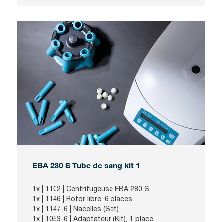
EBA 280 S Tube de sang kit 1
1x |
1102
| Centrifugeuse EBA 280 S
1x |
1146
| Rotor libre, 6 places
1x |
1147-6
| Nacelles (Set)
1x |
1053-6
| Adaptateur (Kit), 1 place