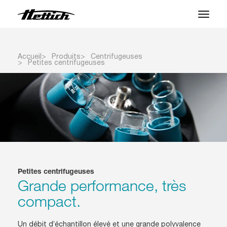
Produits
Accueil
Produits
Centrifugeuses
Petites centrifugeuses
Applications
Centre SAV
À propos
Contact
Petites centrifugeuses
Actualités et Événements
Grande performance, très
compact.
Téléchargements
Un débit d’échantillon élevé et une grande polyvalence