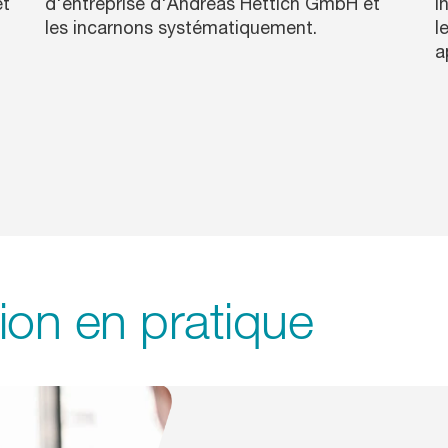
et
d'entreprise d'Andreas Hettich GmbH et
i
les incarnons systématiquement.
l
a
tion en pratique