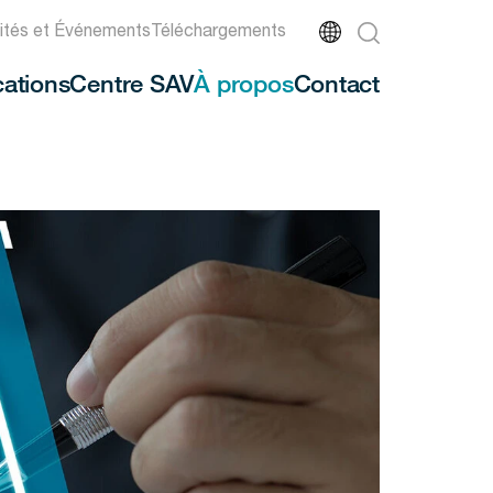
lités et Événements
Téléchargements
cations
Centre SAV
À propos
Contact