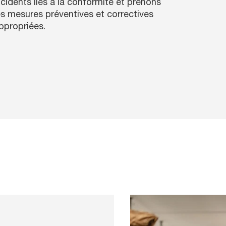
ncidents liés à la conformité et prenons
es mesures préventives et correctives
ppropriées.