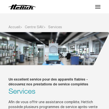
Produits
Accueil
Centre SAV
Services
Applications
Centre SAV
À propos
Contact
Un excellent service pour des appareils fiables -
Actualités et Événements
découvrez nos prestations de service complètes
Services
Téléchargements
Afin de vous offrir une assistance complète, Hettich
possède plusieurs programmes de service après-vente