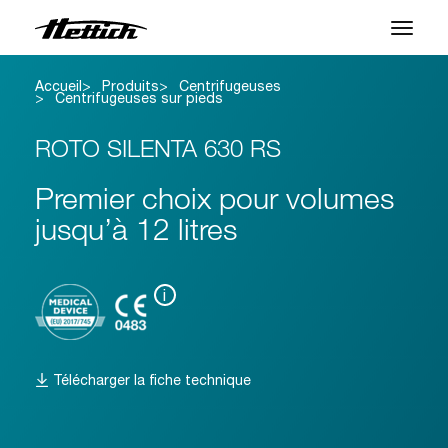
Accueil
Produits
Centrifugeuses
Produits
Centrifugeuses sur pieds
Applications
ROTO SILENTA 630 RS
Centre SAV
Premier choix pour volumes
jusqu’à 12 litres
À propos
Contact
i
Actualités et Événements
Télécharger la fiche technique
Téléchargements