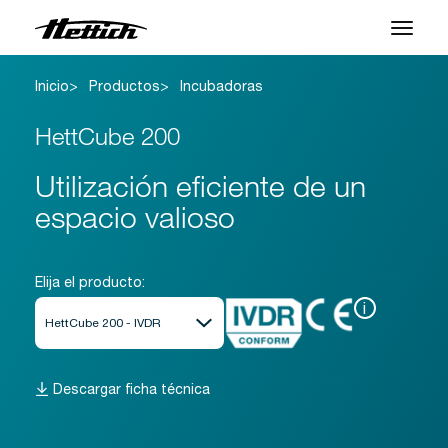
Inicio
Productos
Incubadoras
Productos
HettCube 200
Aplicaciones
Utilización eficiente de un
Centro de Soporte
espacio valioso
Sobre nosotros
Contacto
Elija el producto:
i
Noticias y Eventos
Descargas
Descargar ficha técnica