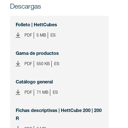
Descargas
Folleto | HettCubes
PDF
5 MB
ES
Gama de productos
PDF
550 KB
ES
Catálogo general
PDF
71 MB
ES
Fichas descriptivas | HettCube 200 | 200
R