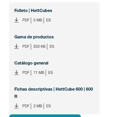
Folleto | HettCubes
PDF
5 MB
ES
Gama de productos
PDF
550 KB
ES
Catálogo general
PDF
71 MB
ES
Fichas descriptivas | HettCube 600 | 600
R
PDF
2 MB
ES