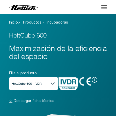
Inicio
Productos
Incubadoras
Productos
HettCube 600
Aplicaciones
Maximización de la eficiencia
Centro de Soporte
del espacio
Sobre nosotros
Contacto
Elija el producto:
i
Noticias y Eventos
Descargas
Descargar ficha técnica