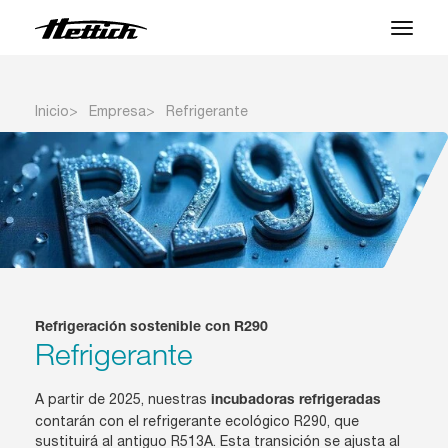
Productos
Inicio
Empresa
Refrigerante
Aplicaciones
Centro de Soporte
Sobre nosotros
Contacto
Refrigeración sostenible con R290
Refrigerante
Noticias y Eventos
Descargas
A partir de 2025, nuestras
incubadoras refrigeradas
contarán con el refrigerante ecológico R290, que
sustituirá al antiguo R513A. Esta transición se ajusta al