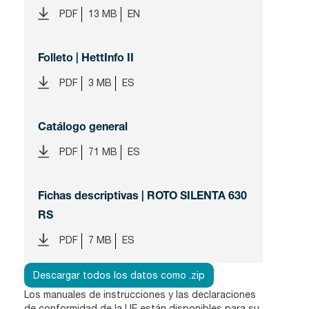
PDF
13 MB
EN
Folleto | HettInfo II
PDF
3 MB
ES
Catálogo general
PDF
71 MB
ES
Fichas descriptivas | ROTO SILENTA 630
RS
PDF
7 MB
ES
Descargar todos los datos como .zip
Los manuales de instrucciones y las declaraciones
de conformidad de la UE están disponibles para su