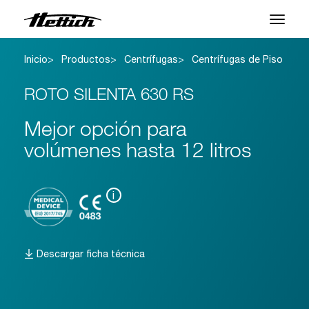
Inicio
Productos
Centrífugas
Centrífugas de Piso
Productos
ROTO SILENTA 630 RS
Aplicaciones
Mejor opción para
Centro de Soporte
volúmenes hasta 12 litros
Sobre nosotros
Contacto
i
Noticias y Eventos
Descargar ficha técnica
Descargas