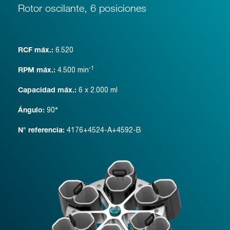
Rotor oscilante, 6 posiciones
6.520
RCF máx.:
-1
4.500
min
RPM máx.:
6 x 2.000 ml
Capacidad máx.:
90°
Ángulo:
4176+4524-A+4592-B
N° referencia: