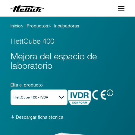
Inicio
Productos
Incubadoras
Productos
HettCube 400
Aplicaciones
Mejora del espacio de
Centro de Soporte
laboratorio
Sobre nosotros
Contacto
Elija el producto:
i
Noticias y Eventos
Descargas
Descargar ficha técnica