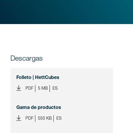
Descargas
Folleto | HettCubes
PDF
5 MB
ES
Gama de productos
PDF
550 KB
ES