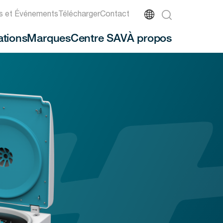
és et Événements
Télécharger
Contact
ations
Marques
Centre SAV
À propos