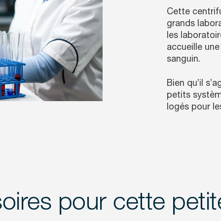
Cette centri
grands labora
les laboratoi
accueille un
sanguin.
Bien qu’il s’
petits systè
logés pour l
ires pour cette petit