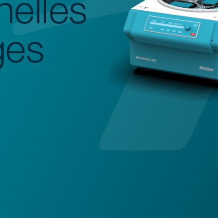
nelles
ges