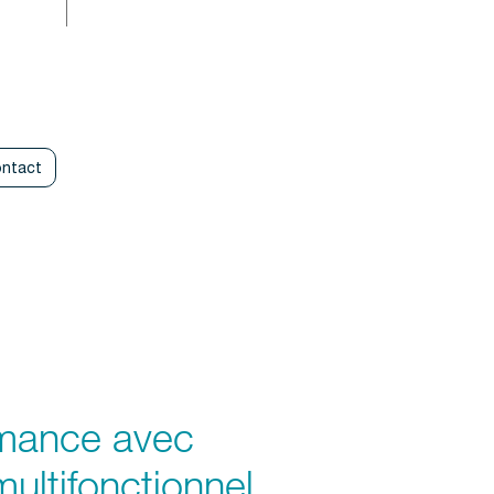
ntact
rmance avec
ultifonctionnel