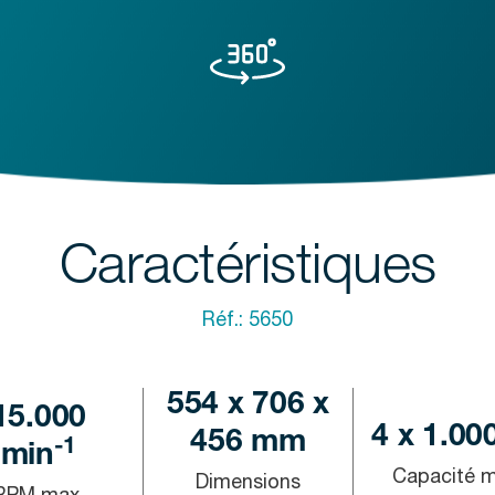
Caractéristiques
Réf.:
5650
554 x 706 x
15.000
4 x 1.00
456 mm
-1
min
Capacité m
Dimensions
RPM max.