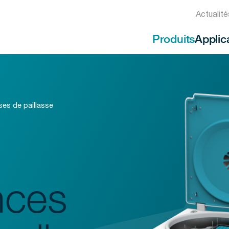
Actualit
Produits
Applic
ses de paillasse
nces