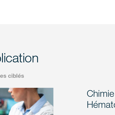
ication
es ciblés
Chimie 
Hémato